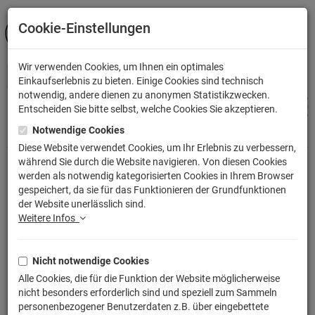
Cookie-Einstellungen
ANMELDEN
Wir verwenden Cookies, um Ihnen ein optimales
Einkaufserlebnis zu bieten. Einige Cookies sind technisch
notwendig, andere dienen zu anonymen Statistikzwecken.
Entscheiden Sie bitte selbst, welche Cookies Sie akzeptieren.
Notwendige Cookies
Shop
Filme & Serien
Kultserien & Kultfilme
Zurück in die Zukunft
Diese Website verwendet Cookies, um Ihr Erlebnis zu verbessern,
während Sie durch die Website navigieren. Von diesen Cookies
Filme & Serien
Kultserien &
werden als notwendig kategorisierten Cookies in Ihrem Browser
gespeichert, da sie für das Funktionieren der Grundfunktionen
Kultfilme
Zurück in die
der Website unerlässlich sind.
Zukunft
Weitere Infos
Nicht notwendige Cookies
SORTIERUNG:
WÄHLEN
Alle Cookies, die für die Funktion der Website möglicherweise
nicht besonders erforderlich sind und speziell zum Sammeln
personenbezogener Benutzerdaten z.B. über eingebettete