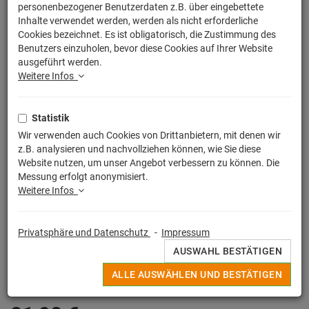
personenbezogener Benutzerdaten z.B. über eingebettete
Inhalte verwendet werden, werden als nicht erforderliche
Cookies bezeichnet. Es ist obligatorisch, die Zustimmung des
Benutzers einzuholen, bevor diese Cookies auf Ihrer Website
ausgeführt werden.
Weitere Infos
Statistik
Wir verwenden auch Cookies von Drittanbietern, mit denen wir
z.B. analysieren und nachvollziehen können, wie Sie diese
Website nutzen, um unser Angebot verbessern zu können. Die
Messung erfolgt anonymisiert.
Weitere Infos
Egal ob witziger Spruch, buntes Motiv oder Lizensierter Print, alle
Privatsphäre und Datenschutz
-
Impressum
Deine originellen Kissen werden in Deutschland unter strengen
AUSWAHL BESTÄTIGEN
Qualitätskontrollen hochwertig im Sieb - / Digitaldruckverfahren
angefertigt.
ALLE AUSWÄHLEN UND BESTÄTIGEN
MEHR