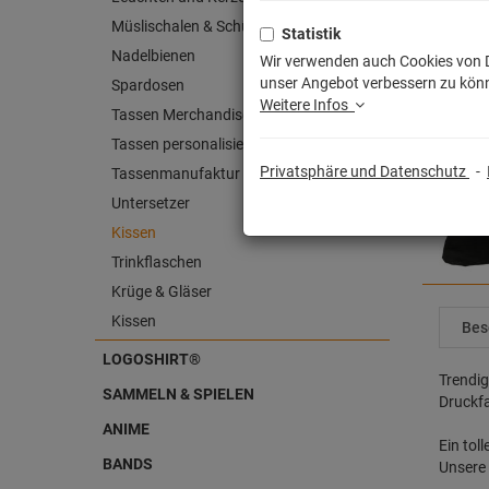
Müslischalen & Schüsseln
Statistik
Nadelbienen
Wir verwenden auch Cookies von Dr
unser Angebot verbessern zu könn
Spardosen
Weitere Infos
Tassen Merchandise
Tassen personalisiert
Privatsphäre und Datenschutz
-
Tassenmanufaktur
Untersetzer
Kissen
Trinkflaschen
Krüge & Gläser
Kissen
Bes
LOGOSHIRT®
Trendig
SAMMELN & SPIELEN
Druckfa
ANIME
Ein tol
BANDS
Unsere 