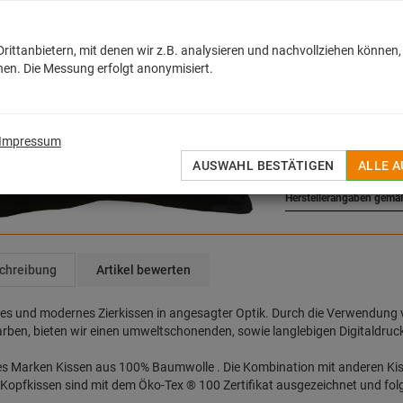
21,98
€
ittanbietern, mit denen wir z.B. analysieren und nachvollziehen können,
en. Die Messung erfolgt anonymisiert.
inkl. MwSt. zzgl.
Versan
Sofort lieferbar
H
Impressum
AUF DEN MERKZET
AUSWAHL BESTÄTIGEN
ALLE 
Herstellerangaben gemä
chreibung
Artikel bewerten
es und modernes Zierkissen in angesagter Optik. Durch die Verwendung
rben, bieten wir einen umweltschonenden, sowie langlebigen Digitaldruc
les Marken Kissen aus 100% Baumwolle . Die Kombination mit anderen Ki
Kopfkissen sind mit dem Öko-Tex ® 100 Zertifikat ausgezeichnet und folg