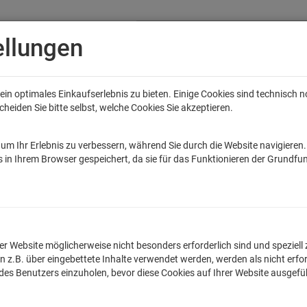
ellungen
in optimales Einkaufserlebnis zu bieten. Einige Cookies sind technisch 
eiden Sie bitte selbst, welche Cookies Sie akzeptieren.
Anime
Bands
Filme & Serien
Gaming
Fun
Accessoires
Sal
tar Wars
Game of Thrones
Marvel
DC Comics
Die Sendung mit de
um Ihr Erlebnis zu verbessern, während Sie durch die Website navigieren
 in Ihrem Browser gespeichert, da sie für das Funktionieren der Grundfun
ilien Vintage Flagge Fahne Kissen mit F
lnummer: TLM2201P
n der Website möglicherweise nicht besonders erforderlich sind und spezie
.B. über eingebettete Inhalte verwendet werden, werden als nicht erfor
Egal ob witziger Spruc
 des Benutzers einzuholen, bevor diese Cookies auf Ihrer Website ausgef
originellen Kissen we
hochwertig im Sieb - 