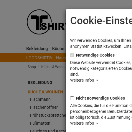
Cookie-Einst
Wir verwenden Cookies, um Ihnen e
anonymen Statistikzwecken. Entsch
Bekleidung
Küche & Wohnen
Sammeln & Spielen
Notwendige Cookies
LOGOSHIRT®
Harry Potter
Herr der Ringe
Disney
S
Diese Website verwendet Cookies, 
Shop
Küche & Wohnen
Kissen
notwendig kategorisierten Cookies
sind.
Weitere Infos
BEKLEIDUNG
Bras
KÜCHE & WOHNEN
Nicht notwendige Cookies
Artike
Flachmann
Alle Cookies, die für die Funktio
Flaschenöffner
personenbezogener Benutzerdaten z
Frühstücksbrettchen
ist obligatorisch, die Zustimmung
Fußmatten
Weitere Infos
Leuchten und Kerzen