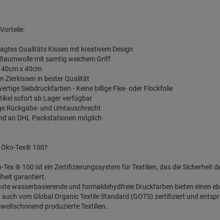
Vorteile:
agtes Qualitäts Kissen mit kreativem Design
 Baumwolle mit samtig weichem Griff
: 40cm x 40cm
n Zierkissen in bester Qualität
ertige Siebdruckfarben - Keine billige Flex- oder Flockfolie
Artikel sofort ab Lager verfügbar
age Rückgabe- und Umtauschrecht
and an DHL Packstationen möglich
t Öko-Tex® 100?
-Tex ® 100 ist ein Zertifizierungssystem für Textilien, das die Sicherheit 
eit garantiert.
ste wasserbasierende und formaldehydfreie Druckfarben bieten einen e
d auch vom Global Organic Textile Standard (GOTS) zertifiziert und entsp
eltschonend produzierte Textilien.