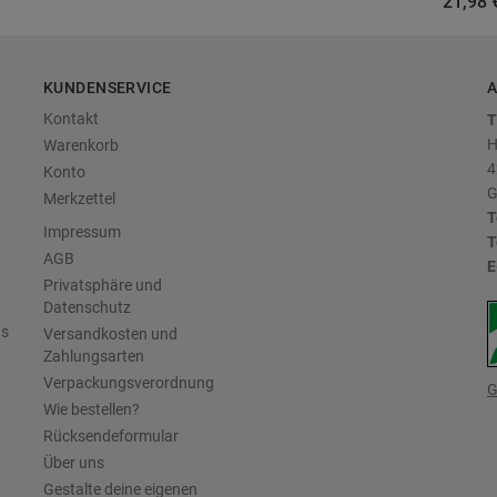
21,98 
KUNDENSERVICE
A
Kontakt
T
H
Warenkorb
4
Konto
G
Merkzettel
T
Impressum
T
AGB
E
Privatsphäre und
Datenschutz
us
Versandkosten und
Zahlungsarten
Verpackungsverordnung
G
Wie bestellen?
Rücksendeformular
Über uns
Gestalte deine eigenen