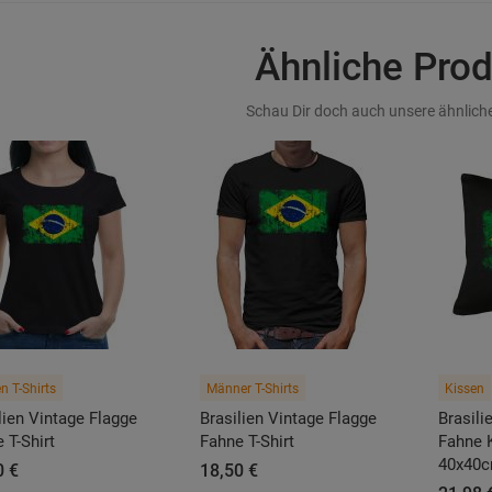
Ähnliche Pro
Schau Dir doch auch unsere ähnliche
n T-Shirts
Männer T-Shirts
Kissen
lien Vintage Flagge
Brasilien Vintage Flagge
Brasili
 T-Shirt
Fahne T-Shirt
Fahne K
40x40
0 €
18,50 €