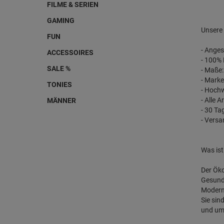
FILME & SERIEN
GAMING
Unsere 
FUN
- Anges
ACCESSOIRES
- 100%
SALE %
- Maße
- Marke
TONIES
- Hochw
- Alle 
MÄNNER
- 30 T
- Vers
Was is
Der Öko
Gesundh
Modern
Sie sin
und umw