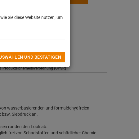
 wie Sie diese Website nutzen, um
dkosten
INZUFÜGEN
TEL
AUSWÄHLEN UND BESTÄTIGEN
ß Produktsicherheitsverordnung (GPSR)
↓
 von wasserbasierenden und formaldehydfreien
k bzw. Siebdruck an.
ssen runden den Look ab.
lich frei von Schadstoffen und schädlicher Chemie.