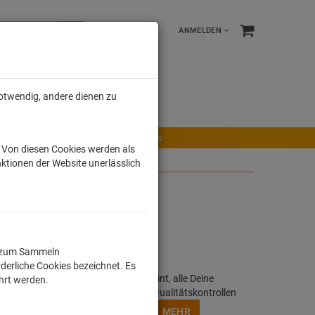
ANMELDEN
notwendig, andere dienen zu
e %
Tonies
Männer
r Maus
Ravensburger Spiele
Tonies
. Von diesen Cookies werden als
ktionen der Website unerlässlich
üllung 40x40cm
ll zum Sammeln
derliche Cookies bezeichnet. Es
h, buntes Motiv oder Lizensierter Print, alle Deine
ührt werden.
rden in Deutschland unter strengen Qualitätskontrollen
/ Digitaldruckverfahren angefertigt.
MEHR