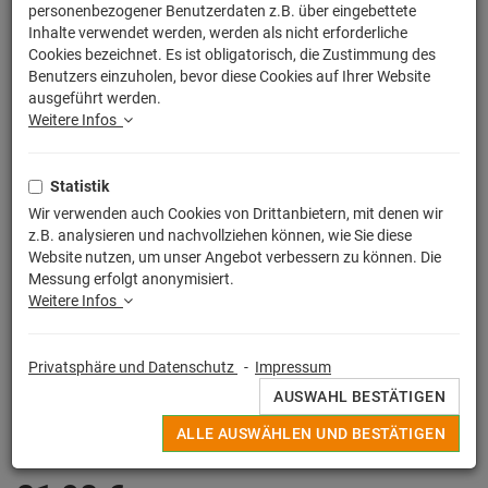
personenbezogener Benutzerdaten z.B. über eingebettete
Inhalte verwendet werden, werden als nicht erforderliche
Cookies bezeichnet. Es ist obligatorisch, die Zustimmung des
Benutzers einzuholen, bevor diese Cookies auf Ihrer Website
ausgeführt werden.
Weitere Infos
Statistik
Wir verwenden auch Cookies von Drittanbietern, mit denen wir
z.B. analysieren und nachvollziehen können, wie Sie diese
Website nutzen, um unser Angebot verbessern zu können. Die
Messung erfolgt anonymisiert.
Weitere Infos
Egal ob witziger Spruch, buntes Motiv oder Lizensierter Print, alle
Privatsphäre und Datenschutz
-
Impressum
Deine originellen Kissen werden in Deutschland unter strengen
AUSWAHL BESTÄTIGEN
Qualitätskontrollen hochwertig im Sieb - / Digitaldruckverfahren
angefertigt.
ALLE AUSWÄHLEN UND BESTÄTIGEN
MEHR