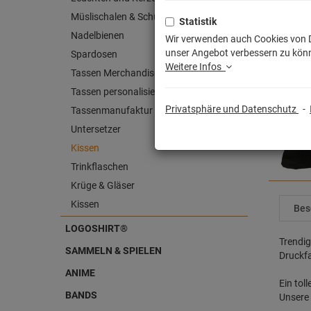
Müslischalen & Schüsseln
Statistik
Nadelbienen
Wir verwenden auch Cookies von Dr
unser Angebot verbessern zu könn
Spardosen
Weitere Infos
Tassen Merchandise
Tassen personalisiert
Privatsphäre und Datenschutz
-
Tassenmanufaktur
Untersetzer
Kissen
Trinkflaschen
Krüge & Gläser
Kissen
Bes
LOGOSHIRT®
Trendig
SAMMELN & SPIELEN
Druckfa
ANIME
Ein tol
BANDS
Unsere 