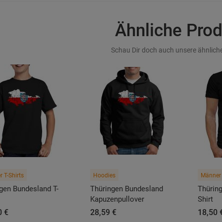
Ähnliche Pro
Schau Dir doch auch unsere ähnliche
r T-Shirts
Hoodies
Männer 
ngen Bundesland T-
Thüringen Bundesland
Thürin
Kapuzenpullover
Shirt
0 €
28,59 €
18,50 