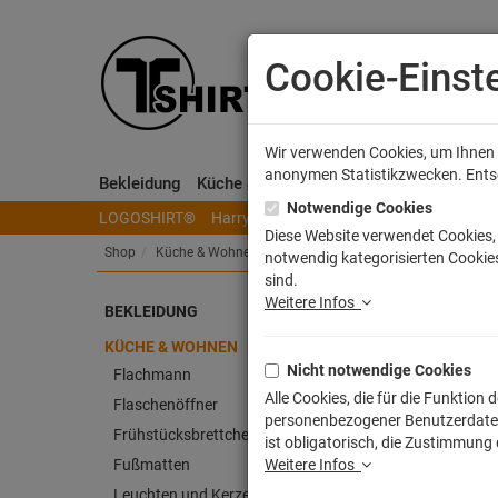
Cookie-Einst
Wir verwenden Cookies, um Ihnen e
anonymen Statistikzwecken. Entsch
Bekleidung
Küche & Wohnen
Sammeln & Spielen
Notwendige Cookies
LOGOSHIRT®
Harry Potter
Herr der Ringe
Disney
S
Diese Website verwendet Cookies, 
Shop
Küche & Wohnen
Kissen
notwendig kategorisierten Cookies
sind.
Weitere Infos
BEKLEIDUNG
Thü
KÜCHE & WOHNEN
Nicht notwendige Cookies
Artike
Flachmann
Alle Cookies, die für die Funktio
Flaschenöffner
personenbezogener Benutzerdaten z
Frühstücksbrettchen
ist obligatorisch, die Zustimmung
Fußmatten
Weitere Infos
Leuchten und Kerzen