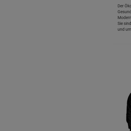
Der Öko
Gesundh
Modern
Sie sin
und umw