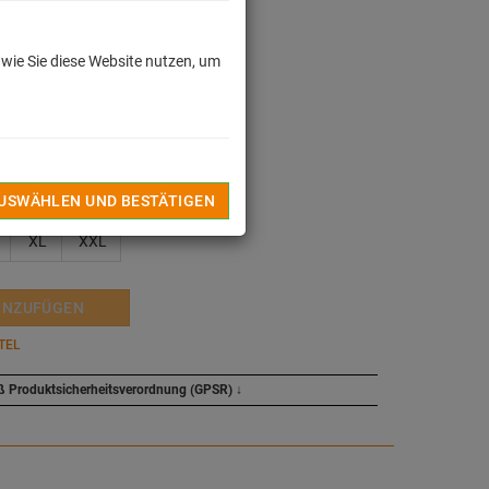
 wie Sie diese Website nutzen, um
dkosten
len
AUSWÄHLEN UND BESTÄTIGEN
XL
XXL
INZUFÜGEN
TEL
ß Produktsicherheitsverordnung (GPSR)
↓