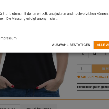
MEHR
ittanbietern, mit denen wir z.B. analysieren und nachvollziehen können,
18,50
€
en. Die Messung erfolgt anonymisiert.
inkl. MwSt. zzgl.
Versan
Sofort lieferbar
Impressum
Größe::
Variante wäh
AUSWAHL BESTÄTIGEN
ALLE 
S
M
L
H
AUF DEN MERKZET
Herstellerangaben gemä