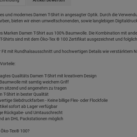
chreibung
Artikel bewerten
ges und modernes Damen T-Shirt in angesagter Optik. Durch die Verwen
rben, bieten wir einen umweltschonenden, sowie langlebigen Digitaldruc
les Marken Damen T-Shirt aus 100% Baumwolle. Die Kombination mit and
T-Shirts sind mit dem Öko-Tex ® 100 Zertifikat ausgezeichnet und folglic
 Fit mit Rundhalsausschnitt und hochwertigen Details wie verstärktem
Vorteile:
agtes Qualitäts Damen T-Shirt mit kreativem Design
 Baumwolle mit samtig weichem Griff
em sitzend und angenehm zu tragen
n T-Shirt in bester Qualität
ertige Siebdruckfarben - Keine billige Flex- oder Flockfolie
Artikel sofort ab Lager verfügbar
age Rückgabe- und Umtauschrecht
and an DHL Packstationen möglich
t Öko-Tex® 100?