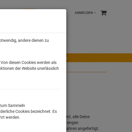
ANMELDEN
notwendig, andere dienen zu
e %
Tonies
Männer
r Maus
Ravensburger Spiele
Tonies
. Von diesen Cookies werden als
ktionen der Website unerlässlich
ll zum Sammeln
derliche Cookies bezeichnet. Es
h, buntes Motiv oder Lizensierter Print, alle Deine
ührt werden.
Shirts werden in Deutschland unter strengen
ochwertig im Sieb - / Digitaldruckverfahren angefertigt.