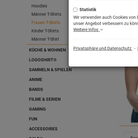
Hoodies
Statistik
Männer T-Shirts
Wir verwenden auch Cookies von Dr
Frauen T-Shirts
unser Angebot verbessern zu könn
Weitere Infos
Kinder T-Shirts
Männer T-Shirt
Privatsphäre und Datenschutz
-
KÜCHE & WOHNEN
LOGOSHIRT®
SAMMELN & SPIELEN
ANIME
BANDS
FILME & SERIEN
GAMING
FUN
ACCESSOIRES