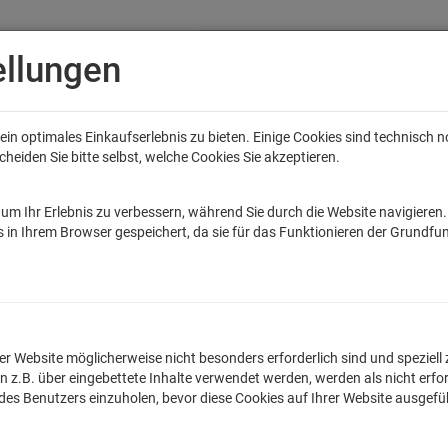
ellungen
in optimales Einkaufserlebnis zu bieten. Einige Cookies sind technisch 
eiden Sie bitte selbst, welche Cookies Sie akzeptieren.
Anime
Bands
Filme & Serien
Gaming
Fun
Accessoires
Sal
tar Wars
Game of Thrones
Marvel
DC Comics
Die Sendung mit de
um Ihr Erlebnis zu verbessern, während Sie durch die Website navigieren
 in Ihrem Browser gespeichert, da sie für das Funktionieren der Grundfun
ck in die Zukunft Logo T-Shirt
lnummer: TLM2059G
n der Website möglicherweise nicht besonders erforderlich sind und spezie
.B. über eingebettete Inhalte verwendet werden, werden als nicht erfor
Egal ob witziger Spruc
 des Benutzers einzuholen, bevor diese Cookies auf Ihrer Website ausgef
originellen Frauen T-
Qualitätskontrollen h