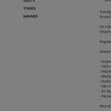
Bes
SALE %
TONIES
Trendi
MÄNNER
Druckfa
Ein tol
Unsere 
Regular
Unsere 
- Anges
- 100%
- Bequ
- Marke
- Hochw
- Alle 
- 30 T
- Vers
Was is