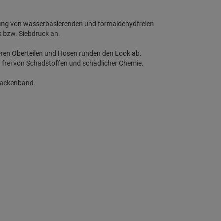
dung von wasserbasierenden und formaldehydfreien
k bzw. Siebdruck an.
eren Oberteilen und Hosen runden den Look ab.
h frei von Schadstoffen und schädlicher Chemie.
 Nackenband.