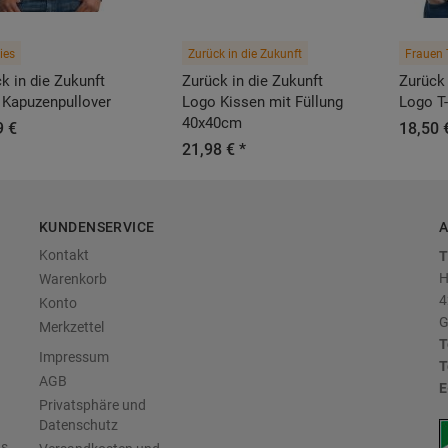
ies
Zurück in die Zukunft
Frauen 
k in die Zukunft
Zurück in die Zukunft
Zurück 
 Kapuzenpullover
Logo Kissen mit Füllung
Logo T-
40x40cm
9 €
18,50 
21,98 € *
KUNDENSERVICE
A
Kontakt
T
H
Warenkorb
4
Konto
G
Merkzettel
T
Impressum
T
AGB
E
Privatsphäre und
Datenschutz
us