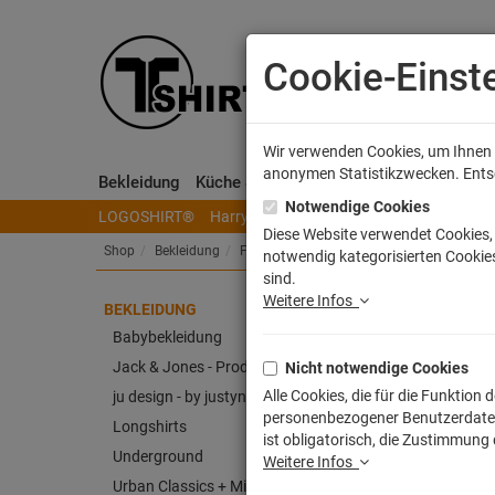
Cookie-Einst
Wir verwenden Cookies, um Ihnen e
anonymen Statistikzwecken. Entsch
Bekleidung
Küche & Wohnen
Sammeln & Spielen
Notwendige Cookies
LOGOSHIRT®
Harry Potter
Herr der Ringe
Disney
S
Diese Website verwendet Cookies, 
Shop
Bekleidung
Frauen T-Shirts
notwendig kategorisierten Cookies
sind.
Weitere Infos
BEKLEIDUNG
Zurü
Babybekleidung
Jack & Jones - Produkt
Nicht notwendige Cookies
Artike
Alle Cookies, die für die Funktio
ju design - by justyna weitz
personenbezogener Benutzerdaten z
Longshirts
ist obligatorisch, die Zustimmung
Underground
Weitere Infos
Urban Classics + Mister Tee